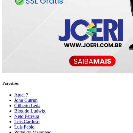
Parceiros
Atual 7
John Cutrim
Gilberto Léda
Blog do Ludwig
Neto Ferreira
Luís Cardoso
Luís Pablo
Portal do Maranhão