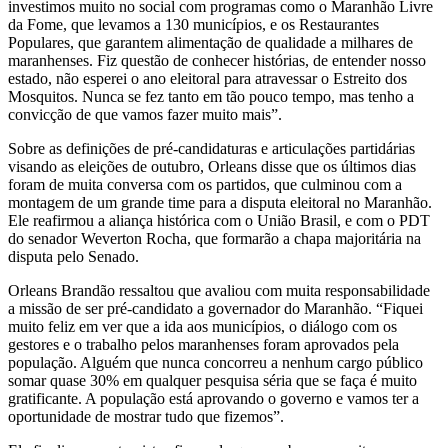
investimos muito no social com programas como o Maranhão Livre
da Fome, que levamos a 130 municípios, e os Restaurantes
Populares, que garantem alimentação de qualidade a milhares de
maranhenses. Fiz questão de conhecer histórias, de entender nosso
estado, não esperei o ano eleitoral para atravessar o Estreito dos
Mosquitos. Nunca se fez tanto em tão pouco tempo, mas tenho a
convicção de que vamos fazer muito mais”.
Sobre as definições de pré-candidaturas e articulações partidárias
visando as eleições de outubro, Orleans disse que os últimos dias
foram de muita conversa com os partidos, que culminou com a
montagem de um grande time para a disputa eleitoral no Maranhão.
Ele reafirmou a aliança histórica com o União Brasil, e com o PDT
do senador Weverton Rocha, que formarão a chapa majoritária na
disputa pelo Senado.
Orleans Brandão ressaltou que avaliou com muita responsabilidade
a missão de ser pré-candidato a governador do Maranhão. “Fiquei
muito feliz em ver que a ida aos municípios, o diálogo com os
gestores e o trabalho pelos maranhenses foram aprovados pela
população. Alguém que nunca concorreu a nenhum cargo público
somar quase 30% em qualquer pesquisa séria que se faça é muito
gratificante. A população está aprovando o governo e vamos ter a
oportunidade de mostrar tudo que fizemos”.