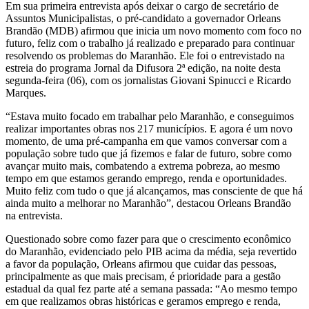
Em sua primeira entrevista após deixar o cargo de secretário de
Assuntos Municipalistas, o pré-candidato a governador Orleans
Brandão (MDB) afirmou que inicia um novo momento com foco no
futuro, feliz com o trabalho já realizado e preparado para continuar
resolvendo os problemas do Maranhão. Ele foi o entrevistado na
estreia do programa Jornal da Difusora 2ª edição, na noite desta
segunda-feira (06), com os jornalistas Giovani Spinucci e Ricardo
Marques.
“Estava muito focado em trabalhar pelo Maranhão, e conseguimos
realizar importantes obras nos 217 municípios. E agora é um novo
momento, de uma pré-campanha em que vamos conversar com a
população sobre tudo que já fizemos e falar de futuro, sobre como
avançar muito mais, combatendo a extrema pobreza, ao mesmo
tempo em que estamos gerando emprego, renda e oportunidades.
Muito feliz com tudo o que já alcançamos, mas consciente de que há
ainda muito a melhorar no Maranhão”, destacou Orleans Brandão
na entrevista.
Questionado sobre como fazer para que o crescimento econômico
do Maranhão, evidenciado pelo PIB acima da média, seja revertido
a favor da população, Orleans afirmou que cuidar das pessoas,
principalmente as que mais precisam, é prioridade para a gestão
estadual da qual fez parte até a semana passada: “Ao mesmo tempo
em que realizamos obras históricas e geramos emprego e renda,