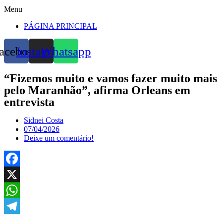
Menu
PÁGINA PRINCIPAL
acebook
Instagram
Whatsapp
“Fizemos muito e vamos fazer muito mais
pelo Maranhão”, afirma Orleans em
entrevista
Sidnei Costa
07/04/2026
Deixe um comentário!
Facebook
X
WhatsApp
Telegram