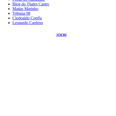
Blog do Thales Castro
Matias Marinho
Tribuna 98
Clodoaldo Corrêa
Leonardo Cardoso
©
2026
Blog do Sidnei Costa
- Todos os Direitos Reservados | Desenvolvido
Por:
JOERI