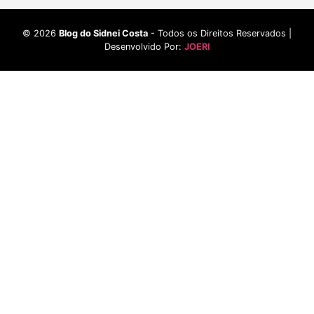
©
2026
Blog do Sidnei Costa
- Todos os Direitos Reservados |
Desenvolvido Por:
JOERI