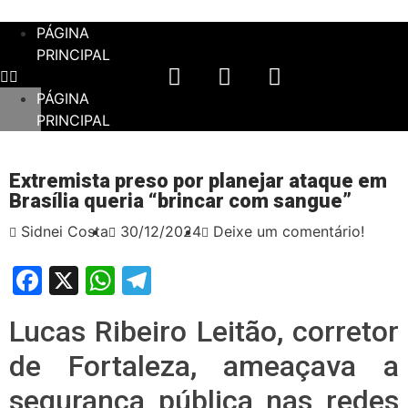
PÁGINA
PRINCIPAL
PÁGINA
PRINCIPAL
Extremista preso por planejar ataque em
Brasília queria “brincar com sangue”
Sidnei Costa
30/12/2024
Deixe um comentário!
Facebook
X
WhatsApp
Telegram
Lucas Ribeiro Leitão, corretor
de Fortaleza, ameaçava a
segurança pública nas redes