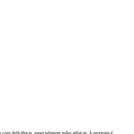
s com deficiência, especialmente mães atípicas. A proposta é