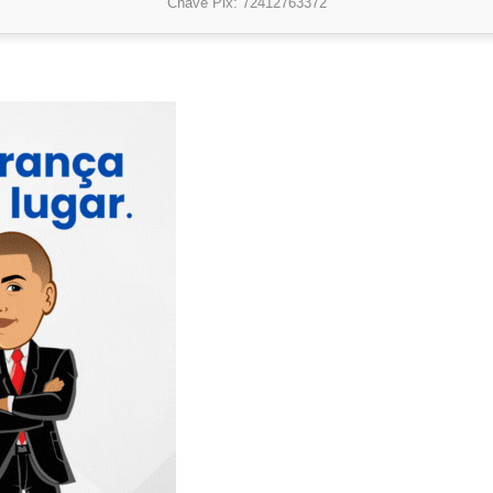
Chave Pix: 72412763372