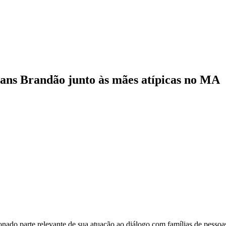
ans Brandão junto às mães atípicas no MA
onado parte relevante de sua atuação ao diálogo com famílias de pessoa