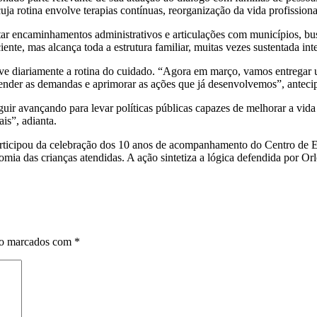
 cuja rotina envolve terapias contínuas, reorganização da vida profis
tar encaminhamentos administrativos e articulações com municípios, busc
iente, mas alcança toda a estrutura familiar, muitas vezes sustentada in
ive diariamente a rotina do cuidado. “Agora em março, vamos entregar 
ender as demandas e aprimorar as ações que já desenvolvemos”, anteci
seguir avançando para levar políticas públicas capazes de melhorar a vi
is”, adianta.
articipou da celebração dos 10 anos de acompanhamento do Centro de E
omia das crianças atendidas. A ação sintetiza a lógica defendida por O
ão marcados com
*