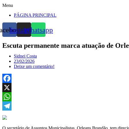
Menu
PÁGINA PRINCIPAL
acebook
Instagram
Whatsapp
Escuta permanente marca atuação de Orle
Sidnei Costa
23/02/2026
Deixe um comentário!
Facebook
X
WhatsApp
Telegram
O secretário de Assuntos Municipalistas, Orleans Brandão, tem direci