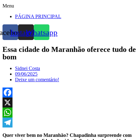
Menu
PÁGINA PRINCIPAL
acebook
Instagram
Whatsapp
Essa cidade do Maranhão oferece tudo de
bom
Sidnei Costa
09/06/2025
Deixe um comentário!
Facebook
X
WhatsApp
Telegram
Quer viver bem no Maranhão? Chapadinha surpreende com