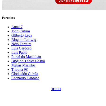
Parceiros
Atual 7
John Cutrim
Gilberto Léda
Blog do Ludwig
Neto Ferreira
Luís Cardoso
Luís Pablo
Portal do Maranhão
Blog do Thales Castro
Matias Marinho
Tribuna 98
Clodoaldo Corrêa
Leonardo Cardoso
©
2026
Blog do Sidnei Costa
- Todos os Direitos Reservados | Desenvolvido
Por:
JOERI