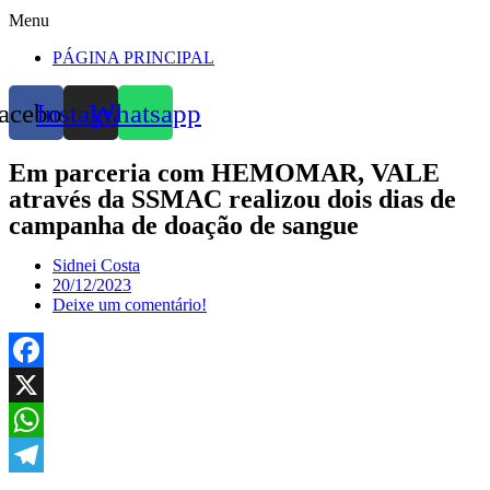
Menu
PÁGINA PRINCIPAL
acebook
Instagram
Whatsapp
Em parceria com HEMOMAR, VALE
através da SSMAC realizou dois dias de
campanha de doação de sangue
Sidnei Costa
20/12/2023
Deixe um comentário!
Facebook
X
WhatsApp
Telegram