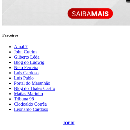
Parceiros
Atual 7
John Cutrim
Gilberto Léda
Blog do Ludwig
Neto Ferreira
Luís Cardoso
Luís Pablo
Portal do Maranhão
Blog do Thales Castro
Matias Marinho
Tribuna 98
Clodoaldo Corrêa
Leonardo Cardoso
©
2026
Blog do Sidnei Costa
- Todos os Direitos Reservados | Desenvolvido
Por:
JOERI