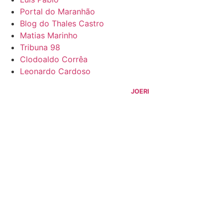
Portal do Maranhão
Blog do Thales Castro
Matias Marinho
Tribuna 98
Clodoaldo Corrêa
Leonardo Cardoso
©
2026
Blog do Sidnei Costa
- Todos os Direitos Reservados |
Desenvolvido Por:
JOERI