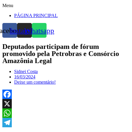
Menu
PÁGINA PRINCIPAL
acebook
Instagram
Whatsapp
Deputados participam de fórum
promovido pela Petrobras e Consórcio
Amazônia Legal
Sidnei Costa
16/03/2024
Deixe um comentário!
Facebook
X
WhatsApp
Telegram