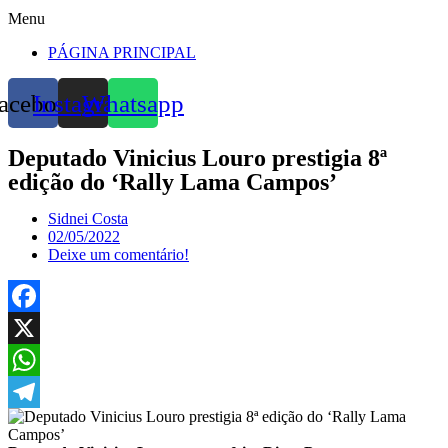
Menu
PÁGINA PRINCIPAL
acebook
Instagram
Whatsapp
Deputado Vinicius Louro prestigia 8ª
edição do ‘Rally Lama Campos’
Sidnei Costa
02/05/2022
Deixe um comentário!
Facebook
X
WhatsApp
Telegram