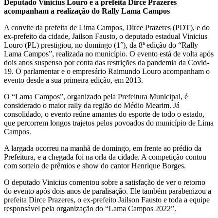
Deputado Vinicius Louro e a prefeita Dirce Prazeres
acompanham a realização do Rally Lama Campos
A convite da prefeita de Lima Campos, Dirce Prazeres (PDT), e do
ex-prefeito da cidade, Jailson Fausto, o deputado estadual Vinicius
Louro (PL) prestigiou, no domingo (1°), da 8ª edição do “Rally
Lama Campos”, realizada no município. O evento está de volta após
dois anos suspenso por conta das restrições da pandemia da Covid-
19. O parlamentar e o empresário Raimundo Louro acompanham o
evento desde a sua primeira edição, em 2013.
O “Lama Campos”, organizado pela Prefeitura Municipal, é
considerado o maior rally da região do Médio Mearim. Já
consolidado, o evento reúne amantes do esporte de todo o estado,
que percorrem longos trajetos pelos povoados do município de Lima
Campos.
A largada ocorreu na manhã de domingo, em frente ao prédio da
Prefeitura, e a chegada foi na orla da cidade. A competição contou
com sorteio de prêmios e show do cantor Henrique Borges.
O deputado Vinicius comentou sobre a satisfação de ver o retorno
do evento após dois anos de paralisação. Ele também parabenizou a
prefeita Dirce Prazeres, o ex-prefeito Jailson Fausto e toda a equipe
responsável pela organização do “Lama Campos 2022”.