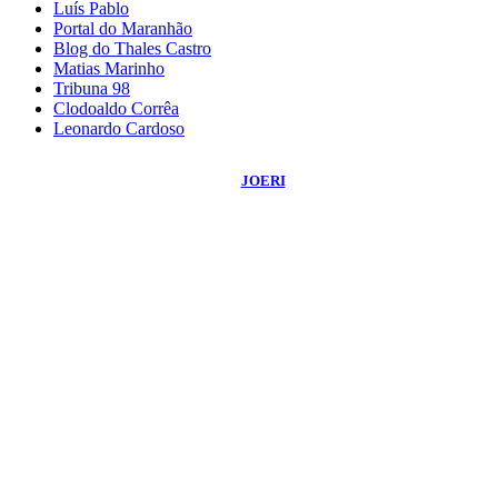
Luís Pablo
Portal do Maranhão
Blog do Thales Castro
Matias Marinho
Tribuna 98
Clodoaldo Corrêa
Leonardo Cardoso
©
2026
Blog do Sidnei Costa
- Todos os Direitos Reservados | Desenvolvido
Por:
JOERI