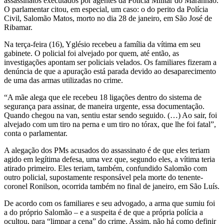
assassinatos executados por agentes da Polícia Militar do Maranhão.
O parlamentar citou, em especial, um caso: o do perito da Polícia
Civil, Salomão Matos, morto no dia 28 de janeiro, em São José de
Ribamar.
Na terça-feira (16), Yglésio recebeu a família da vítima em seu
gabinete. O policial foi alvejado por quem, até então, as
investigações apontam ser policiais velados. Os familiares fizeram a
denúncia de que a apuração está parada devido ao desaparecimento
de uma das armas utilizadas no crime.
“A mãe alega que ele recebeu 18 ligações dentro do sistema de
segurança para assinar, de maneira urgente, essa documentação.
Quando chegou na van, sentiu estar sendo seguido. (…) Ao sair, foi
alvejado com um tiro na perna e um tiro no tórax, que lhe foi fatal”,
conta o parlamentar.
A alegação dos PMs acusados do assassinato é de que eles teriam
agido em legítima defesa, uma vez que, segundo eles, a vítima teria
atirado primeiro. Eles teriam, também, confundido Salomão com
outro policial, supostamente responsável pela morte do tenente-
coronel Ronilson, ocorrida também no final de janeiro, em São Luís.
De acordo com os familiares e seu advogado, a arma que sumiu foi
a do próprio Salomão – e a suspeita é de que a própria polícia a
ocultou, para “limpar a cena” do crime. Assim, não há como definir