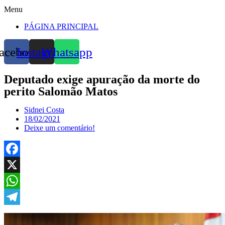
Menu
PÁGINA PRINCIPAL
acebook
Instagram
Whatsapp
Deputado exige apuração da morte do
perito Salomão Matos
Sidnei Costa
18/02/2021
Deixe um comentário!
Facebook
X
WhatsApp
Telegram