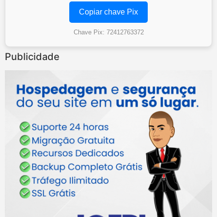
Copiar chave Pix
Chave Pix: 72412763372
Publicidade