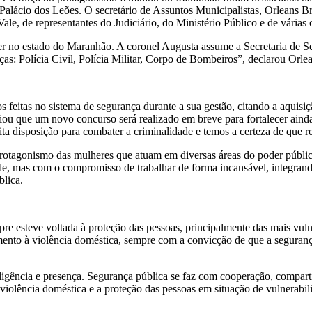
 Palácio dos Leões. O secretário de Assuntos Municipalistas, Orleans B
e, de representantes do Judiciário, do Ministério Público e de várias ou
er no estado do Maranhão. A coronel Augusta assume a Secretaria de S
ças: Polícia Civil, Polícia Militar, Corpo de Bombeiros”, declarou Orl
eitas no sistema de segurança durante a sua gestão, citando a aquisiçã
ciou que um novo concurso será realizado em breve para fortalecer aind
 disposição para combater a criminalidade e temos a certeza de que re
rotagonismo das mulheres que atuam em diversas áreas do poder públic
, mas com o compromisso de trabalhar de forma incansável, integrando
blica.
e esteve voltada à proteção das pessoas, principalmente das mais vulne
mento à violência doméstica, sempre com a convicção de que a seguran
nteligência e presença. Segurança pública se faz com cooperação, compa
 violência doméstica e a proteção das pessoas em situação de vulnerabili