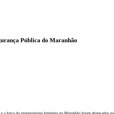
gurança Pública do Maranhão
 e a força do protagonismo feminino no Maranhão foram destacados na 