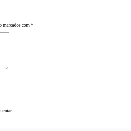
ão marcados com
*
mentar.