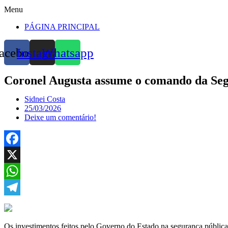
Menu
PÁGINA PRINCIPAL
acebook
Instagram
Whatsapp
Coronel Augusta assume o comando da Se
Sidnei Costa
25/03/2026
Deixe um comentário!
Facebook
X
WhatsApp
Telegram
Os investimentos feitos pelo Governo do Estado na segurança pública