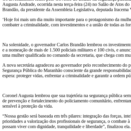
Augusta Andrade, ocorrida nesta terça-feira (24) no Salão de Atos do
Brandão, da presidente da Assembleia Legislativa, deputada Iracema Val
‘Hoje foi mais um dia muito importante para o protagonismo da mulh
combater a criminalidade, com investimentos e a união de todas as for
Na solenidade, o governador Carlos Brandão lembrou os investimentos f
e a nomeação de mais de 1.500 policiais militares e 100 civis, e anun
uma mulher qualificada no comando da secretaria, que chega com muita
A nova secretária agradeceu ao governador pelo reconhecimento do p
Segurança Pública do Maranhão consciente da grande responsabilidade
espera: proteger vidas, enfrentar a criminalidade e garantir a ordem pú
Coronel Augusta lembrou que sua trajetória na segurança pública sempr
de prevenção e fortalecimento do policiamento comunitário, enfrenta
sensível à proteção da vida.
“Nossa gestão será baseada em três pilares: integração das forças, i
prioridades a valorização dos profissionais de segurança, o combate à
possam viver com dignidade, tranquilidade e liberdade”, finalizou ela.