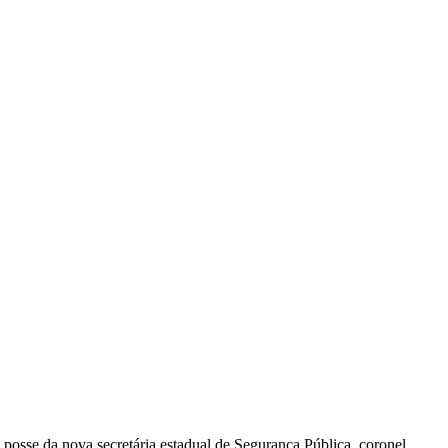
posse da nova secretária estadual de Segurança Pública, coronel