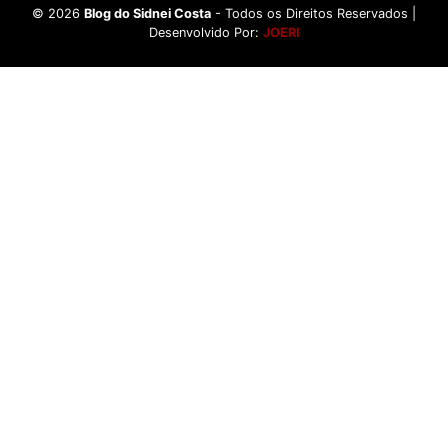
©
2026
Blog do Sidnei Costa
- Todos os Direitos Reservados |
Desenvolvido Por:
JOERI