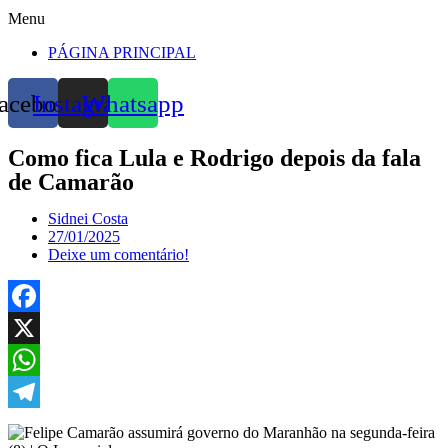
Menu
PÁGINA PRINCIPAL
acebook
Instagram
Whatsapp
Como fica Lula e Rodrigo depois da fala
de Camarão
Sidnei Costa
27/01/2025
Deixe um comentário!
Facebook
X
WhatsApp
Telegram