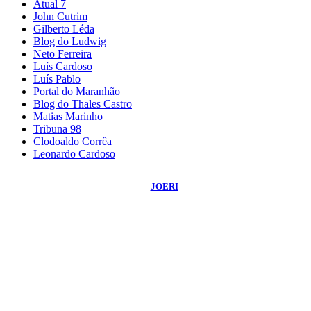
Atual 7
John Cutrim
Gilberto Léda
Blog do Ludwig
Neto Ferreira
Luís Cardoso
Luís Pablo
Portal do Maranhão
Blog do Thales Castro
Matias Marinho
Tribuna 98
Clodoaldo Corrêa
Leonardo Cardoso
©
2026
Blog do Sidnei Costa
- Todos os Direitos Reservados | Desenvolvido
Por:
JOERI