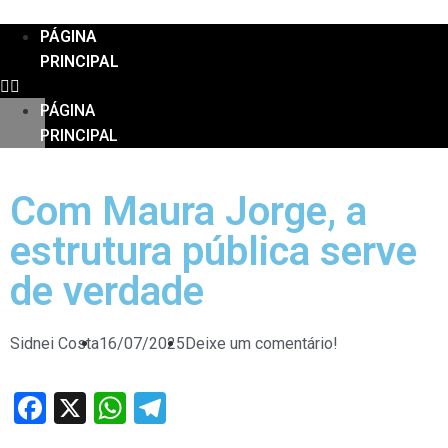
PÁGINA
PRINCIPAL
PÁGINA
PRINCIPAL
Com Maura Jorge, a
estrutura pública serve
de verdade
Sidnei Costa
16/07/2025
Deixe um comentário!
Facebook
X
WhatsApp
Telegram