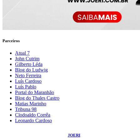
Parceiros
Atual 7
John Cutrim
Gilberto Léda
Blog do Ludwig
Neto Ferreira
Luís Cardoso
Luís Pablo
Portal do Maranhão
Blog do Thales Castro
Matias Marinho
Tribuna 98
Clodoaldo Corrêa
Leonardo Cardoso
©
2026
Blog do Sidnei Costa
- Todos os Direitos Reservados | Desenvolvido
Por:
JOERI