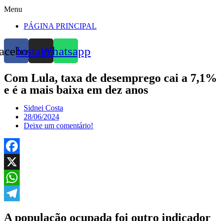
Menu
PÁGINA PRINCIPAL
acebook
Instagram
Whatsapp
Com Lula, taxa de desemprego cai a 7,1%
e é a mais baixa em dez anos
Sidnei Costa
28/06/2024
Deixe um comentário!
Facebook
X
WhatsApp
Telegram
A população ocupada foi outro indicador