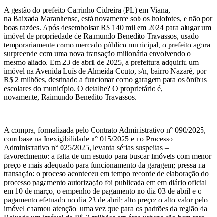
A gestão do prefeito Carrinho Cidreira (PL) em Viana,
na Baixada Maranhense, está novamente sob os holofotes, e não por
boas razões. Após desembolsar R$ 140 mil em 2024 para alugar um
imóvel de propriedade de Raimundo Benedito Travassos, usado
temporariamente como mercado público municipal, o prefeito agora
surpreende com uma nova transação milionária envolvendo o
mesmo aliado. Em 23 de abril de 2025, a prefeitura adquiriu um
imóvel na Avenida Luís de Almeida Couto, s/n, bairro Nazaré, por
R$ 2 milhões, destinado a funcionar como garagem para os ônibus
escolares do município. O detalhe? O proprietário é,
novamente, Raimundo Benedito Travassos.
A compra, formalizada pelo Contrato Administrativo n° 090/2025,
com base na Inexigibilidade n° 015/2025 e no Processo
Administrativo n° 025/2025, levanta sérias suspeitas –
favorecimento: a falta de um estudo para buscar imóveis com menor
preço e mais adequado para funcionamento da garagem; pressa na
transação: o proceso aconteceu em tempo recorde de elaboração do
processo pagamento autorização foi publicada em em diário oficial
em 10 de março, o empenho de pagamento no dia 03 de abril e o
pagamento efetuado no dia 23 de abril; alto preço: o alto valor pelo
imóvel chamou atenção, uma vez que para os padrões da região da