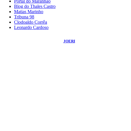
Portal do Maranhão
Blog do Thales Castro
Matias Marinho
Tribuna 98
Clodoaldo Corrêa
Leonardo Cardoso
©
2026
Blog do Sidnei Costa
- Todos os Direitos Reservados | Desenvolvido
Por:
JOERI