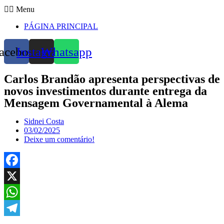
Menu
PÁGINA PRINCIPAL
acebook
Instagram
Whatsapp
Carlos Brandão apresenta perspectivas de
novos investimentos durante entrega da
Mensagem Governamental à Alema
Sidnei Costa
03/02/2025
Deixe um comentário!
Facebook
X
WhatsApp
Telegram