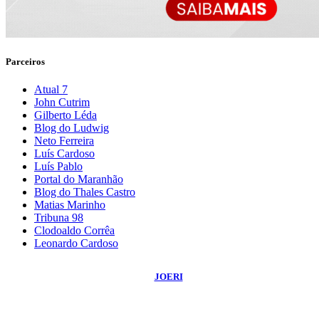
Parceiros
Atual 7
John Cutrim
Gilberto Léda
Blog do Ludwig
Neto Ferreira
Luís Cardoso
Luís Pablo
Portal do Maranhão
Blog do Thales Castro
Matias Marinho
Tribuna 98
Clodoaldo Corrêa
Leonardo Cardoso
©
2026
Blog do Sidnei Costa
- Todos os Direitos Reservados | Desenvolvido
Por:
JOERI