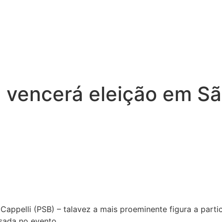
e vencerá eleição em Sã
 Cappelli (PSB) – talavez a mais proeminente figura a part
sada no evento.