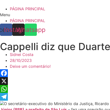
Skip
to
PÁGINA PRINCIPAL
content
Menu
PÁGINA PRINCIPAL
cebook
Instagram
Whatsapp
Cappelli diz que Duart
Sidnei Costa
28/10/2023
Deixe um comentário!
Facebook
X
WhatsApp
O secretário-executivo do Ministério da Justiça, Ricardo
Telegram
Júnior (PSB) a prefeito de São Luís
– fez uma previsão ou