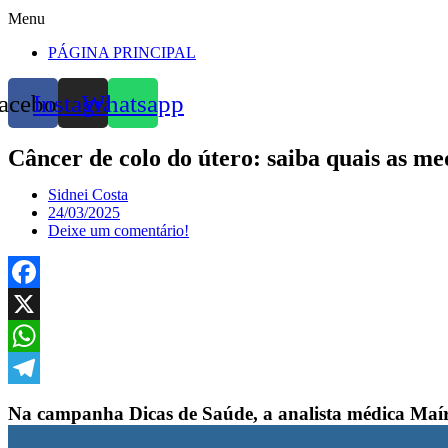
Menu
PÁGINA PRINCIPAL
acebook
Instagram
Whatsapp
Câncer de colo do útero: saiba quais as m
Sidnei Costa
24/03/2025
Deixe um comentário!
Facebook
X
WhatsApp
Telegram
Na campanha Dicas de Saúde, a analista médica Maíra