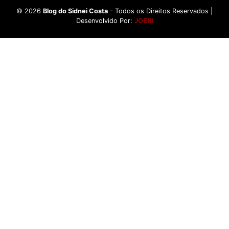
©
2026
Blog do Sidnei Costa
- Todos os Direitos Reservados |
Desenvolvido Por:
JOERI