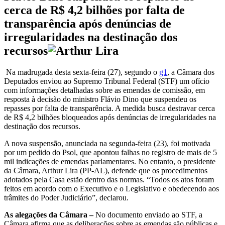
cerca de R$ 4,2 bilhões por falta de
transparência após denúncias de
irregularidades na destinação dos
recursos
Na madrugada desta sexta-feira (27), segundo o
g1
, a Câmara dos
Deputados enviou ao Supremo Tribunal Federal (STF) um ofício
com informações detalhadas sobre as emendas de comissão, em
resposta à decisão do ministro Flávio Dino que suspendeu os
repasses por falta de transparência. A medida busca destravar cerca
de R$ 4,2 bilhões bloqueados após denúncias de irregularidades na
destinação dos recursos.
A nova suspensão, anunciada na segunda-feira (23), foi motivada
por um pedido do Psol, que apontou falhas no registro de mais de 5
mil indicações de emendas parlamentares. No entanto, o presidente
da Câmara, Arthur Lira (PP-AL), defende que os procedimentos
adotados pela Casa estão dentro das normas. “Todos os atos foram
feitos em acordo com o Executivo e o Legislativo e obedecendo aos
trâmites do Poder Judiciário”, declarou.
As alegações da Câmara –
No documento enviado ao STF, a
Câmara afirma que as deliberações sobre as emendas são públicas e