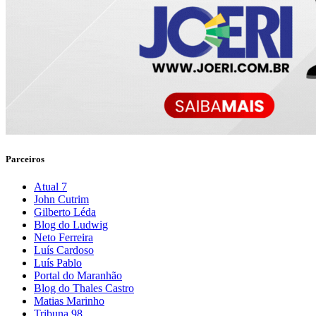
Parceiros
Atual 7
John Cutrim
Gilberto Léda
Blog do Ludwig
Neto Ferreira
Luís Cardoso
Luís Pablo
Portal do Maranhão
Blog do Thales Castro
Matias Marinho
Tribuna 98