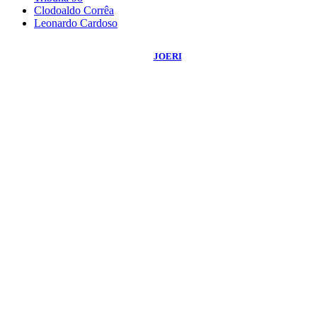
Clodoaldo Corrêa
Leonardo Cardoso
©
2026
Blog do Sidnei Costa
- Todos os Direitos Reservados | Desenvolvido
Por:
JOERI