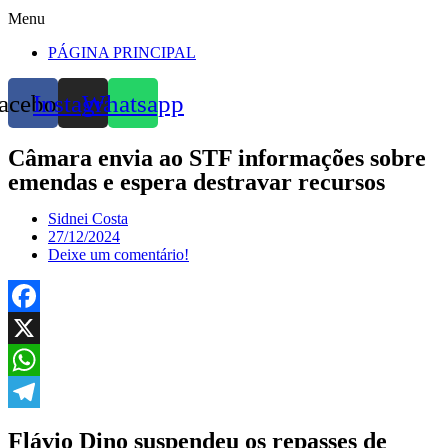
Menu
PÁGINA PRINCIPAL
acebook
Instagram
Whatsapp
Câmara envia ao STF informações sobre
emendas e espera destravar recursos
Sidnei Costa
27/12/2024
Deixe um comentário!
Facebook
X
WhatsApp
Telegram
Flávio Dino suspendeu os repasses de