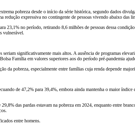
trema pobreza desde o início da série histórica, segundo dados divulga
ma redução expressiva no contingente de pessoas vivendo abaixo das li
para 23,1% no período, retirando 8,6 milhões de pessoas dessa condiç
s vulnerável.
ores seriam significativamente mais altos. A ausência de programas elev
olsa Família em valores superiores aos do período pré-pandemia ajudou
ão da pobreza, especialmente entre famílias cuja renda depende major
ecuando de 47,2% para 39,4%, embora ainda mantenha o maior índice do
 e 29,8% das pardas estavam na pobreza em 2024, enquanto entre branc
cos.
ficados entre homens.