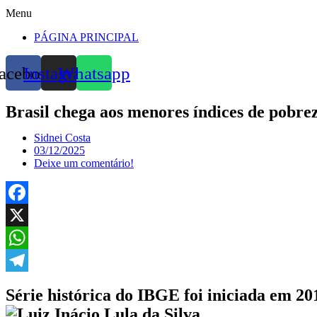
Menu
PÁGINA PRINCIPAL
acebook
Instagram
Whatsapp
Brasil chega aos menores índices de pobre
Sidnei Costa
03/12/2025
Deixe um comentário!
Facebook
X
WhatsApp
Telegram
Série histórica do IBGE foi iniciada em 20