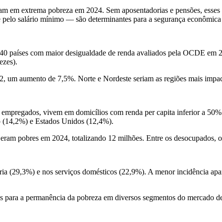
iam em extrema pobreza em 2024. Sem aposentadorias e pensões, esses
te pelo salário mínimo — são determinantes para a segurança econômica
os 40 países com maior desigualdade de renda avaliados pela OCDE em
ezes).
542, um aumento de 7,5%. Norte e Nordeste seriam as regiões mais impa
mpregados, vivem em domicílios com renda per capita inferior a 50% d
o (14,2%) e Estados Unidos (12,4%).
eram pobres em 2024, totalizando 12 milhões. Entre os desocupados, o
ia (29,3%) e nos serviços domésticos (22,9%). A menor incidência apare
s para a permanência da pobreza em diversos segmentos do mercado de 