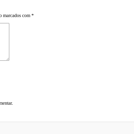
ão marcados com
*
mentar.