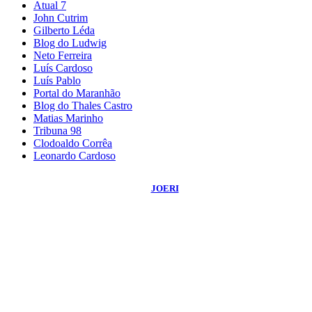
Atual 7
John Cutrim
Gilberto Léda
Blog do Ludwig
Neto Ferreira
Luís Cardoso
Luís Pablo
Portal do Maranhão
Blog do Thales Castro
Matias Marinho
Tribuna 98
Clodoaldo Corrêa
Leonardo Cardoso
©
2026
Blog do Sidnei Costa
- Todos os Direitos Reservados | Desenvolvido
Por:
JOERI