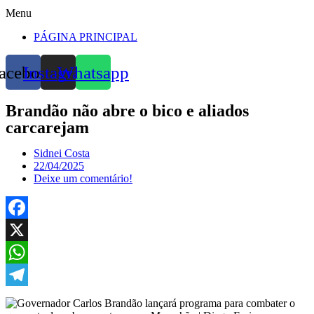
Menu
PÁGINA PRINCIPAL
acebook
Instagram
Whatsapp
Brandão não abre o bico e aliados
carcarejam
Sidnei Costa
22/04/2025
Deixe um comentário!
Facebook
X
WhatsApp
Telegram