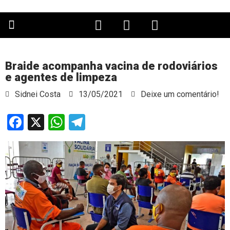
PÁGINA PRINCIPAL
Braide acompanha vacina de rodoviários
e agentes de limpeza
Sidnei Costa
13/05/2021
Deixe um comentário!
Facebook
X
WhatsApp
Telegram