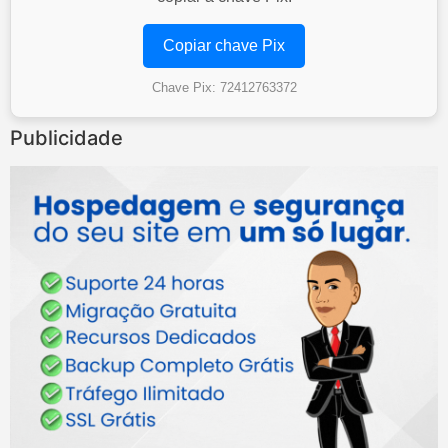
Copiar chave Pix
Chave Pix: 72412763372
Publicidade