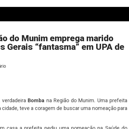
ião do Munim emprega marido
os Gerais “fantasma” em UPA de
rio
a verdadeira
Bomba
na Região do Munim. Uma prefeita
a cidade, teve a coragem de buscar uma nomeação para
m casa a prefeita pediu uma nomeação na Saúde do