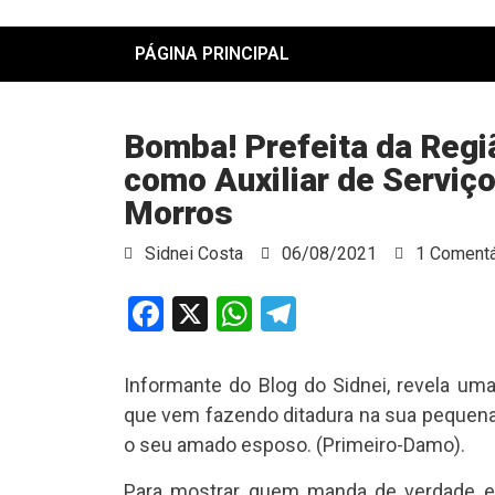
PÁGINA PRINCIPAL
Bomba! Prefeita da Reg
como Auxiliar de Serviç
Morros
Sidnei Costa
06/08/2021
1 Comentá
Facebook
X
WhatsApp
Telegram
Informante do Blog do Sidnei, revela um
que vem fazendo ditadura na sua pequen
o seu amado esposo. (Primeiro-Damo).
Para mostrar quem manda de verdade e