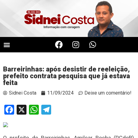
Barreirinhas: após desistir de reeleição,
prefeito contrata pesquisa que já estava
feita
Sidnei Costa
11/09/2024
Deixe um comentário!
Facebook
X
WhatsApp
Telegram
O prefeito de Barreirinhas, Amilcar Rocha (PCdoB),