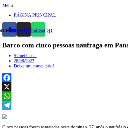
Menu
PÁGINA PRINCIPAL
acebook
Instagram
Whatsapp
Barco com cinco pessoas naufraga em Pan
Sidnei Costa
28/08/2023
Deixe um comentário!
Facebook
X
WhatsApp
Telegram
Cinco pessoas foram resgatadas neste domingo, 27, após o naufrágio 