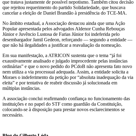
que tratava justamente de possível nepotismo. Também citou decisão
que rejeitou requerimento do partido Solidariedade, que buscava
cancelar a eleição de Daniel Brandão à presidência do TCE-MA.
No âmbito estadual, a Associação destacou ainda que uma Ação
Popular apresentada pelos advogados Aldenor Cunha Rebouças
Júnior e Juvêncio Lustosa de Farias Júnior foi indeferida pelo
desembargador Jamil Gedeon, reforçando — segundo a entidade —
que não há ilegalidades a justificar a reavaliação da nomeação.
Em sua manifestação, a ATRICON sustenta que o tema “já foi
exaustivamente analisado e julgado improcedente pelas instâncias
ordinárias” e que o novo pedido do PCdoB não apresenta fato novo
nem utiliza a via processual adequada. Assim, a entidade solicita a
Moraes o indeferimento da petição por “absoluta inadequação da via
eleita” e por tentativa de reabrir discussão já solucionada em
múltiplas instâncias.
A associação conclui reafirmando confiança no funcionamento das
instituições e no papel do STF como guardião da Constituição,
colocando-se à disposição para prestar novos esclarecimentos se
necessário.
Blog do Gilberto Léda