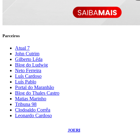
Parceiros
Atual 7
John Cutrim
Gilberto Léda
Blog do Ludwig
Neto Ferreira
Luís Cardoso
Luís Pablo
Portal do Maranhão
Blog do Thales Castro
Matias Marinho
Tribuna 98
Clodoaldo Corrêa
Leonardo Cardoso
©
2026
Blog do Sidnei Costa
- Todos os Direitos Reservados | Desenvolvido
Por:
JOERI