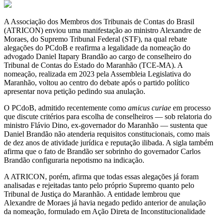
A Associação dos Membros dos Tribunais de Contas do Brasil
(ATRICON) enviou uma manifestação ao ministro Alexandre de
Moraes, do Supremo Tribunal Federal (STF), na qual rebate
alegações do PCdoB e reafirma a legalidade da nomeação do
advogado Daniel Itapary Brandão ao cargo de conselheiro do
Tribunal de Contas do Estado do Maranhão (TCE-MA). A
nomeação, realizada em 2023 pela Assembleia Legislativa do
Maranhão, voltou ao centro do debate após o partido político
apresentar nova petição pedindo sua anulação.
O PCdoB, admitido recentemente como
amicus curiae
em processo
que discute critérios para escolha de conselheiros — sob relatoria do
ministro Flávio Dino, ex-governador do Maranhão — sustenta que
Daniel Brandão não atenderia requisitos constitucionais, como mais
de dez anos de atividade jurídica e reputação ilibada. A sigla também
afirma que o fato de Brandão ser sobrinho do governador Carlos
Brandão configuraria nepotismo na indicação.
A ATRICON, porém, afirma que todas essas alegações já foram
analisadas e rejeitadas tanto pelo próprio Supremo quanto pelo
Tribunal de Justiça do Maranhão. A entidade lembrou que
Alexandre de Moraes já havia negado pedido anterior de anulação
da nomeação, formulado em Ação Direta de Inconstitucionalidade