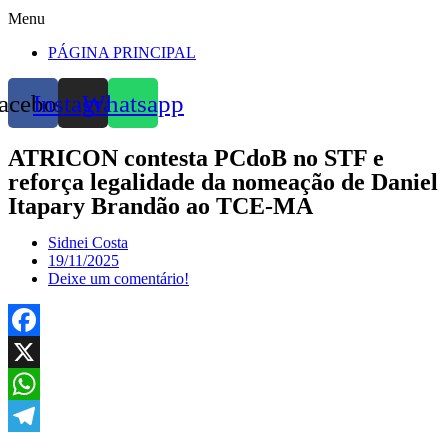
Menu
PÁGINA PRINCIPAL
acebook
Instagram
Whatsapp
ATRICON contesta PCdoB no STF e
reforça legalidade da nomeação de Daniel
Itapary Brandão ao TCE-MA
Sidnei Costa
19/11/2025
Deixe um comentário!
Facebook
X
WhatsApp
Telegram