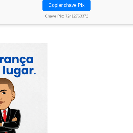
Copiar chave Pix
Chave Pix: 72412763372