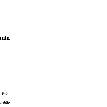
kmin
a Vale
ranhão