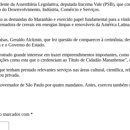
idente da Assembleia Legislativa, deputada Iracema Vale (PSB), que c
 do Desenvolvimento, Indústria, Comércio e Serviços.
 as demandas do Maranhão e exercido papel fundamental para a vinda 
rmadora de cereais em energias limpas e renováveis da América Latina, 
alsas, Geraldo Alckmin, que fez questão de comparecer à cerimônia, d
sa e o Governo do Estado.
nstrado grande interesse em trazer empreendimentos importantes, como 
ições como esta que o credenciam ao Título de Cidadão Maranhense”, 
enham prestado relevantes serviços nas áreas cultural, científica, relig
ou privada.
vernador de São Paulo por quatro mandatos. Antes, exerceu também o 
ão marcados com
*