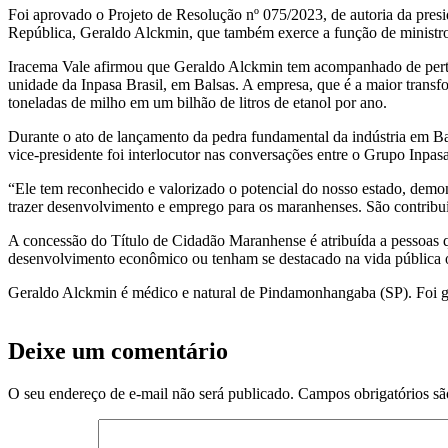
Foi aprovado o Projeto de Resolução nº 075/2023, de autoria da pres
República, Geraldo Alckmin, que também exerce a função de ministro
Iracema Vale afirmou que Geraldo Alckmin tem acompanhado de perto
unidade da Inpasa Brasil, em Balsas. A empresa, que é a maior transfo
toneladas de milho em um bilhão de litros de etanol por ano.
Durante o ato de lançamento da pedra fundamental da indústria em B
vice-presidente foi interlocutor nas conversações entre o Grupo Inpa
“Ele tem reconhecido e valorizado o potencial do nosso estado, demo
trazer desenvolvimento e emprego para os maranhenses. São contribu
A concessão do Título de Cidadão Maranhense é atribuída a pessoas que t
desenvolvimento econômico ou tenham se destacado na vida pública 
Geraldo Alckmin é médico e natural de Pindamonhangaba (SP). Foi go
Deixe um comentário
O seu endereço de e-mail não será publicado.
Campos obrigatórios s