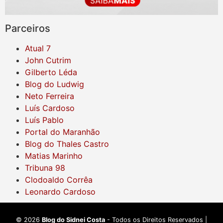
Parceiros
Atual 7
John Cutrim
Gilberto Léda
Blog do Ludwig
Neto Ferreira
Luís Cardoso
Luís Pablo
Portal do Maranhão
Blog do Thales Castro
Matias Marinho
Tribuna 98
Clodoaldo Corrêa
Leonardo Cardoso
©
2026
Blog do Sidnei Costa
- Todos os Direitos Reservados |