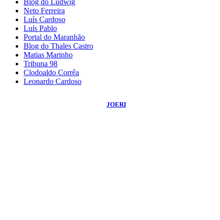
Blog do Ludwig
Neto Ferreira
Luís Cardoso
Luís Pablo
Portal do Maranhão
Blog do Thales Castro
Matias Marinho
Tribuna 98
Clodoaldo Corrêa
Leonardo Cardoso
©
2026
Blog do Sidnei Costa
- Todos os Direitos Reservados | Desenvolvido
Por:
JOERI