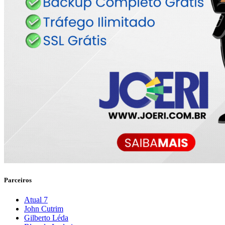
Parceiros
Atual 7
John Cutrim
Gilberto Léda