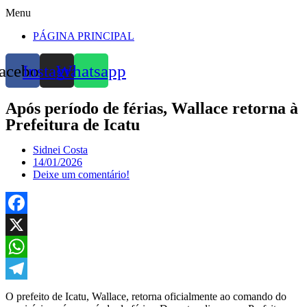
Menu
PÁGINA PRINCIPAL
acebook
Instagram
Whatsapp
Após período de férias, Wallace retorna à
Prefeitura de Icatu
Sidnei Costa
14/01/2026
Deixe um comentário!
Facebook
X
WhatsApp
Telegram
O prefeito de Icatu, Wallace, retorna oficialmente ao comando do