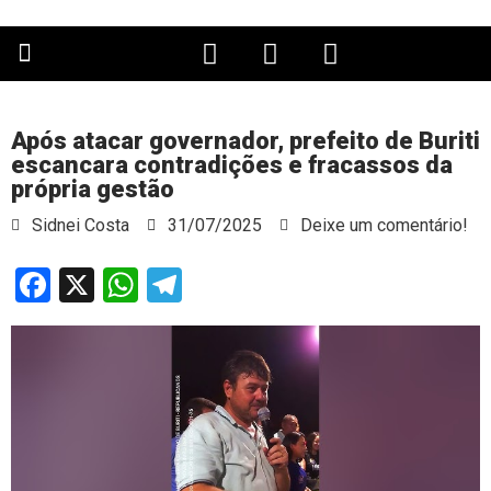
PÁGINA PRINCIPAL
Após atacar governador, prefeito de Buriti
escancara contradições e fracassos da
própria gestão
Sidnei Costa
31/07/2025
Deixe um comentário!
Facebook
X
WhatsApp
Telegram