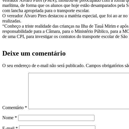
vereador Álvaro Pires (PMN), mostrou-se preocupado com a forma que 
marítima, de forma que os alunos que hoje estão desamparados pela 
com lancha apropriada para o transporte escolar.
O vereador Álvaro Pires destacou a matéria especial, que foi ao ar no
realizadas.
“Conheço a triste realidade das crianças na Ilha de Tauá Mirim e após
responsabilidade para a Câmara, para o Ministério Público, para a M
de uma CPI, para investigar os contratos do transporte escolar de São 
Deixe um comentário
O seu endereço de e-mail não será publicado.
Campos obrigatórios s
Comentário
*
Nome
*
E-mail
*