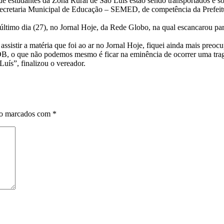
estudantes da Zona Rural de São Luís estão sendo transportados e soli
Secretaria Municipal de Educação – SEMED, de competência da Prefeit
 último dia (27), no Jornal Hoje, da Rede Globo, na qual escancarou par
 assistir a matéria que foi ao ar no Jornal Hoje, fiquei ainda mais pr
OB, o que não podemos mesmo é ficar na eminência de ocorrer uma trag
Luís”, finalizou o vereador.
ão marcados com
*