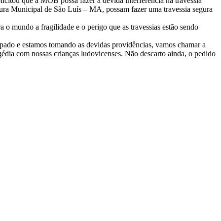
citou que a MOB possa fazer a devida interferência na travessia
ura Municipal de São Luís – MA, possam fazer uma travessia segura
a o mundo a fragilidade e o perigo que as travessias estão sendo
eocupado e estamos tomando as devidas providências, vamos chamar a
édia com nossas crianças ludovicenses. Não descarto ainda, o pedido