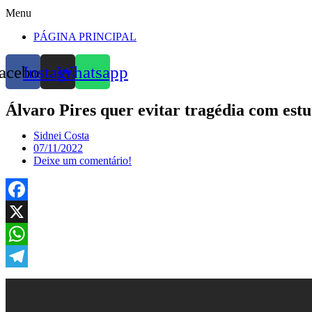
Menu
PÁGINA PRINCIPAL
acebook
Instagram
Whatsapp
Álvaro Pires quer evitar tragédia com est
Sidnei Costa
07/11/2022
Deixe um comentário!
Facebook
X
WhatsApp
Telegram