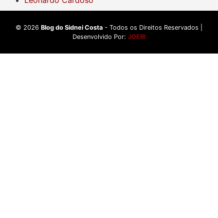
Leonardo Cardoso
©
2026
Blog do Sidnei Costa
- Todos os Direitos Reservados |
Desenvolvido Por:
JOERI