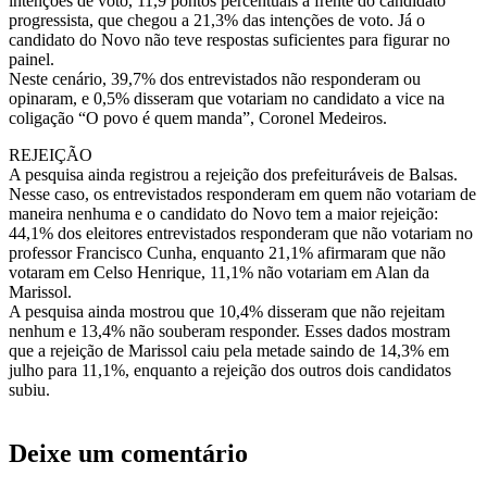
intenções de voto, 11,9 pontos percentuais à frente do candidato
progressista, que chegou a 21,3% das intenções de voto. Já o
candidato do Novo não teve respostas suficientes para figurar no
painel.
Neste cenário, 39,7% dos entrevistados não responderam ou
opinaram, e 0,5% disseram que votariam no candidato a vice na
coligação “O povo é quem manda”, Coronel Medeiros.
REJEIÇÃO
A pesquisa ainda registrou a rejeição dos prefeituráveis de Balsas.
Nesse caso, os entrevistados responderam em quem não votariam de
maneira nenhuma e o candidato do Novo tem a maior rejeição:
44,1% dos eleitores entrevistados responderam que não votariam no
professor Francisco Cunha, enquanto 21,1% afirmaram que não
votaram em Celso Henrique, 11,1% não votariam em Alan da
Marissol.
A pesquisa ainda mostrou que 10,4% disseram que não rejeitam
nenhum e 13,4% não souberam responder. Esses dados mostram
que a rejeição de Marissol caiu pela metade saindo de 14,3% em
julho para 11,1%, enquanto a rejeição dos outros dois candidatos
subiu.
Deixe um comentário