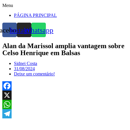
Menu
PÁGINA PRINCIPAL
acebook
Instagram
Whatsapp
Alan da Marissol amplia vantagem sobre
Celso Henrique em Balsas
Sidnei Costa
31/08/2024
Deixe um comentário!
Facebook
X
WhatsApp
Telegram