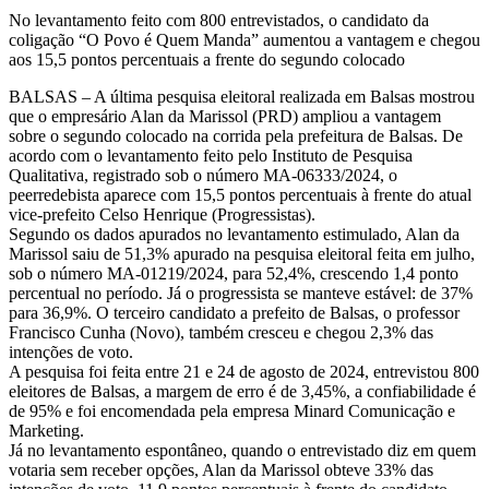
No levantamento feito com 800 entrevistados, o candidato da
coligação “O Povo é Quem Manda” aumentou a vantagem e chegou
aos 15,5 pontos percentuais a frente do segundo colocado
BALSAS – A última pesquisa eleitoral realizada em Balsas mostrou
que o empresário Alan da Marissol (PRD) ampliou a vantagem
sobre o segundo colocado na corrida pela prefeitura de Balsas. De
acordo com o levantamento feito pelo Instituto de Pesquisa
Qualitativa, registrado sob o número MA-06333/2024, o
peerredebista aparece com 15,5 pontos percentuais à frente do atual
vice-prefeito Celso Henrique (Progressistas).
Segundo os dados apurados no levantamento estimulado, Alan da
Marissol saiu de 51,3% apurado na pesquisa eleitoral feita em julho,
sob o número MA-01219/2024, para 52,4%, crescendo 1,4 ponto
percentual no período. Já o progressista se manteve estável: de 37%
para 36,9%. O terceiro candidato a prefeito de Balsas, o professor
Francisco Cunha (Novo), também cresceu e chegou 2,3% das
intenções de voto.
A pesquisa foi feita entre 21 e 24 de agosto de 2024, entrevistou 800
eleitores de Balsas, a margem de erro é de 3,45%, a confiabilidade é
de 95% e foi encomendada pela empresa Minard Comunicação e
Marketing.
Já no levantamento espontâneo, quando o entrevistado diz em quem
votaria sem receber opções, Alan da Marissol obteve 33% das