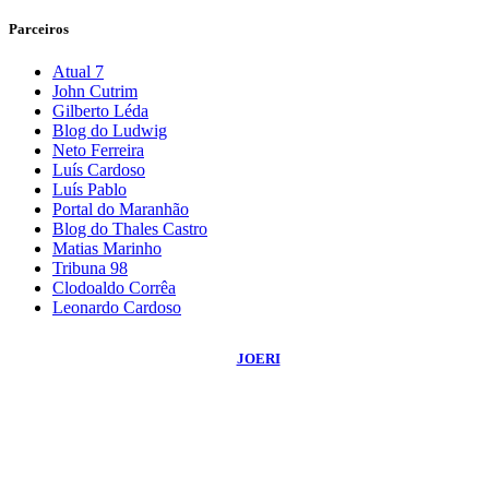
Parceiros
Atual 7
John Cutrim
Gilberto Léda
Blog do Ludwig
Neto Ferreira
Luís Cardoso
Luís Pablo
Portal do Maranhão
Blog do Thales Castro
Matias Marinho
Tribuna 98
Clodoaldo Corrêa
Leonardo Cardoso
©
2026
Blog do Sidnei Costa
- Todos os Direitos Reservados | Desenvolvido
Por:
JOERI