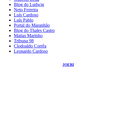
Blog do Ludwig
Neto Ferreira
Luís Cardoso
Luís Pablo
Portal do Maranhão
Blog do Thales Castro
Matias Marinho
Tribuna 98
Clodoaldo Corrêa
Leonardo Cardoso
©
2026
Blog do Sidnei Costa
- Todos os Direitos Reservados | Desenvolvido
Por:
JOERI