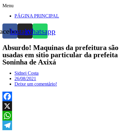
Menu
PÁGINA PRINCIPAL
acebook
Instagram
Whatsapp
Absurdo! Maquinas da prefeitura são
usadas em sitio particular da prefeita
Soninha de Axixá
Sidnei Costa
26/08/2021
Deixe um comentário!
Facebook
X
WhatsApp
Telegram