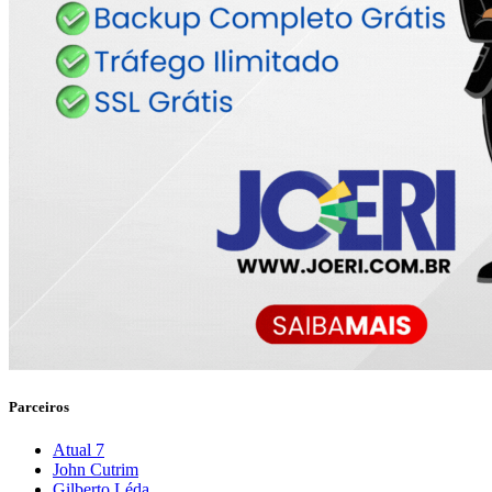
Parceiros
Atual 7
John Cutrim
Gilberto Léda