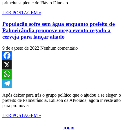
primeira suplente de Flávio Dino ao
LER POSTAGEM »
População sofre sem água enquanto prefeito de
Palmeirândia promove mega evento regado a
cerveja para lançar aliado
9 de agosto de 2022
Nenhum comentário
Facebook
X
WhatsApp
Telegram
Após deixar para trás o grupo político que o ajudou a se eleger, o
prefeito de Palmeirândia, Edilson da Alvorada, agora investe alto
para promover
LER POSTAGEM »
©
2026
Blog do Sidnei Costa
- Todos os Direitos Reservados | Desenvolvido
Por:
JOERI