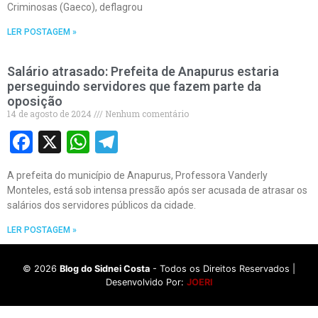
Criminosas (Gaeco), deflagrou
LER POSTAGEM »
Salário atrasado: Prefeita de Anapurus estaria
perseguindo servidores que fazem parte da
oposição
14 de agosto de 2024
Nenhum comentário
Facebook
X
WhatsApp
Telegram
A prefeita do município de Anapurus, Professora Vanderly
Monteles, está sob intensa pressão após ser acusada de atrasar os
salários dos servidores públicos da cidade.
LER POSTAGEM »
©
2026
Blog do Sidnei Costa
- Todos os Direitos Reservados |
Desenvolvido Por:
JOERI