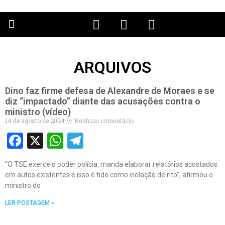
PÁGINA PRINCIPAL
ARQUIVOS
Dino faz firme defesa de Alexandre de Moraes e se
diz “impactado” diante das acusações contra o
ministro (vídeo)
14 de agosto de 2024
Nenhum comentário
Facebook
X
WhatsApp
Telegram
“O TSE exerce o poder polícia, manda elaborar relatórios acostados
em autos existentes e isso é tido como violação de rito”, afirmou o
ministro do
LER POSTAGEM »