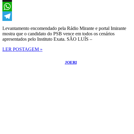
X
WhatsApp
Telegram
Levantamento encomendado pela Rádio Mirante e portal Imirante
mostra que o candidato do PSB vence em todos os cenários
apresentados pelo Instituto Exata. SÃO LUÍS –
LER POSTAGEM »
©
2026
Blog do Sidnei Costa
- Todos os Direitos Reservados | Desenvolvido
Por:
JOERI