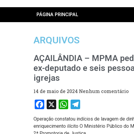
PÁGINA PRINCIPAL
ARQUIVOS
AÇAILÂNDIA – MPMA pede
ex-deputado e seis pessoa
igrejas
14 de maio de 2024
Nenhum comentário
Facebook
X
WhatsApp
Telegram
Operação constatou indícios de lavagem de dinhe
enriquecimento ilícito O Ministério Público do
2ª Promotoria de Justiça