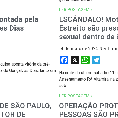
LER POSTAGEM »
pontada pela
ESCÂNDALO! Motor
es Dias
Estreito são pre
sexual dentro de 
14 de maio de 2024
Nenhum 
Facebook
X
Whats
Tel
uisa aponta vitória da pré-
ra de Gonçalves Dias, tanto em
Na noite do último sábado (11),
Assentamento P.A Altamira, na zo
sob
LER POSTAGEM »
DE SÃO PAULO,
OPERAÇÃO PROT
UTOR DE
PESSOAS SÃO P