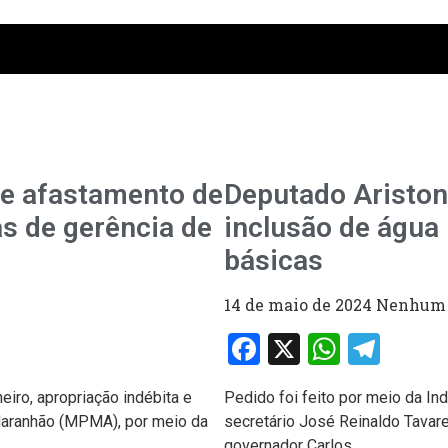
 afastamento de
Deputado Ariston 
s de gerência de
inclusão de água
básicas
14 de maio de 2024
Nenhum 
Facebook
X
Whats
Tel
iro, apropriação indébita e
Pedido foi feito por meio da 
 Maranhão (MPMA), por meio da
secretário José Reinaldo Tavare
governador Carlos