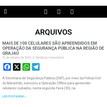
PÁGINA PRINCIPAL
ARQUIVOS
MAIS DE 100 CELULARES SÃO APREENDIDOS EM
OPERAÇÃO DA SEGURANÇA PÚBLICA NA REGIÃO DE
GRAJAÚ
31 de outubro de 2023
Nenhum comentário
Facebook
X
WhatsApp
Telegram
A Secretaria de Segurança Pública (SSP), por meio da Polícia Civil
do Maranhão, executou a Operação Offline para apreender
celulares roubados, nesta segunda-feira (30), na
LER POSTAGEM »