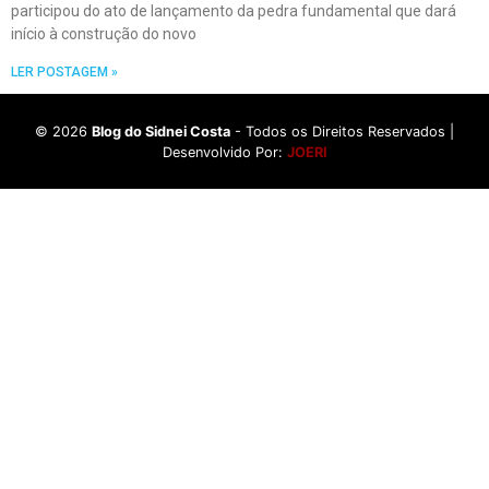
participou do ato de lançamento da pedra fundamental que dará
início à construção do novo
LER POSTAGEM »
©
2026
Blog do Sidnei Costa
- Todos os Direitos Reservados |
Desenvolvido Por:
JOERI