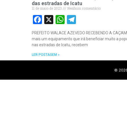
das estradas de Icatu
11 de maio de 2023
Nenhum comentário
Facebook
X
WhatsApp
Telegram
PREFEITO WALACE AZEVEDO RECEBENDO A CAÇAMB
mais um equipamento que irá beneficiar muito a popu
nas estradas de Icatu, recebem
LER POSTAGEM »
©
202