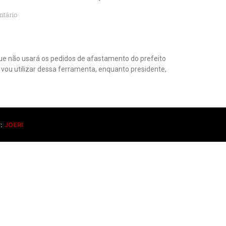
tário
sApp
legram
e não usará os pedidos de afastamento do prefeito
vou utilizar dessa ferramenta, enquanto presidente,
r:
JOERI