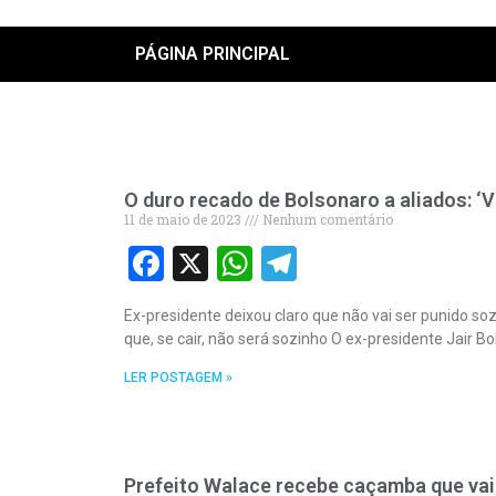
PÁGINA PRINCIPAL
O duro recado de Bolsonaro a aliados: ‘
11 de maio de 2023
Nenhum comentário
Facebook
X
WhatsApp
Telegram
Ex-presidente deixou claro que não vai ser punido so
que, se cair, não será sozinho O ex-presidente Jair B
LER POSTAGEM »
Prefeito Walace recebe caçamba que vai 