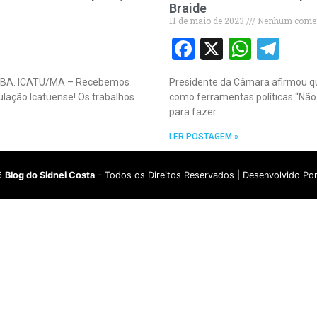
Braide
11 de maio de 2023
Nenhum comen
Facebook
X
What
Te
A. ICATU/MA – Recebemos
Presidente da Câmara afirmou qu
lação Icatuense! Os trabalhos
como ferramentas políticas “Não 
para fazer
LER POSTAGEM »
6
Blog do Sidnei Costa
- Todos os Direitos Reservados | Desenvolvido Po