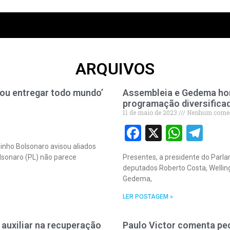
ARQUIVOS
Vou entregar todo mundo’
Assembleia e Gedema ho
programação diversifica
11 de maio de 2023
Nenhum comen
Facebook
X
What
Te
zinho Bolsonaro avisou aliados
olsonaro (PL) não parece
Presentes, a presidente do Parl
deputados Roberto Costa, Welling
Gedema,
LER POSTAGEM »
auxiliar na recuperação
Paulo Victor comenta pe