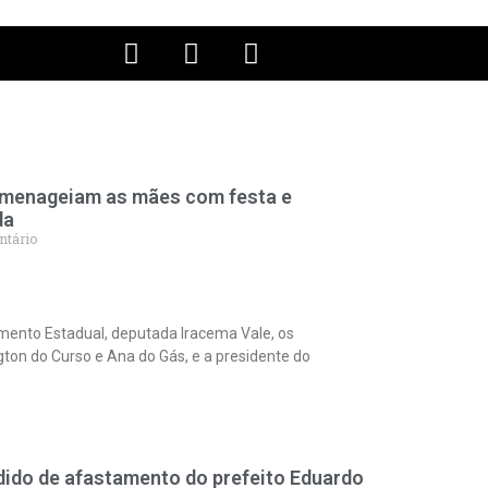
menageiam as mães com festa e
da
tário
sApp
legram
amento Estadual, deputada Iracema Vale, os
ton do Curso e Ana do Gás, e a presidente do
dido de afastamento do prefeito Eduardo