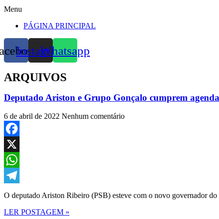
Menu
PÁGINA PRINCIPAL
acebook
Instagram
Whatsapp
ARQUIVOS
Deputado Ariston e Grupo Gonçalo cumprem agenda
6 de abril de 2022
Nenhum comentário
Facebook
X
WhatsApp
Telegram
O deputado Ariston Ribeiro (PSB) esteve com o novo governador do 
LER POSTAGEM »