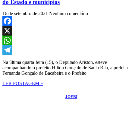
do Estado e municípios
16 de setembro de 2021
Nenhum comentário
Facebook
X
WhatsApp
Telegram
Na última quarta-feira (15), o Deputado Ariston, esteve
acompanhando o prefeito Hilton Gonçalo de Santa Rita, a prefeita
Fernanda Gonçalo de Bacabeira e o Prefeito
LER POSTAGEM »
©
2026
Blog do Sidnei Costa
- Todos os Direitos Reservados | Desenvolvido
Por:
JOERI