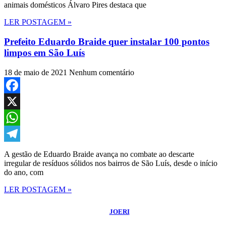
animais domésticos Álvaro Pires destaca que
LER POSTAGEM »
Prefeito Eduardo Braide quer instalar 100 pontos
limpos em São Luís
18 de maio de 2021
Nenhum comentário
Facebook
X
WhatsApp
Telegram
A gestão de Eduardo Braide avança no combate ao descarte
irregular de resíduos sólidos nos bairros de São Luís, desde o início
do ano, com
LER POSTAGEM »
©
2026
Blog do Sidnei Costa
- Todos os Direitos Reservados | Desenvolvido
Por:
JOERI